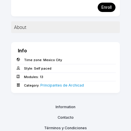
Enroll
About
Info
Time zone:
Mexico City
Style:
Self paced
Modules:
13
Principantes de Archicad­
Category:
Objetivos de aprendizaje
Information
Completar esta ruta de iniciación no solo te
convertirá en unseguro usuario de Archicad a nivel
Contacto
básico, sino que también te acercará a obtener tu
Términos y Condiciones
propio certificado de Usuario BIM de Archicad