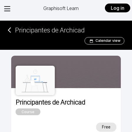
View
Log in
Graphisoft Learn
menu
Principantes de Archicad­
Calendar view
Principantes de Archicad
Course
Free