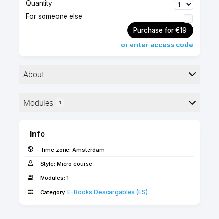
Quantity
For someone else
Purchase for €19
or enter access code
About
▶︎ Format: PDF
Modules
1
▶︎ Level: advanced
▶︎ Pages: 23
Here is the course outline:
Info
Esta guía explica los métodos para mantener
Time zone:
Amsterdam
partes grandes, repetitivas o especiales del
modelo BIM en forma de módulos vinculados.
Style:
Micro course
Descripción
Modules:
1
E-Books Descargables (ES)
Tabla de Contenido
Category:
Acerca de los Módulos Vinculados