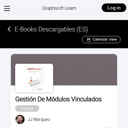
View
Log in
Graphisoft Learn
menu
E-Books Descargables (ES)
Calendar view
Gestión De Módulos Vinculados
Course
JJ Marquez